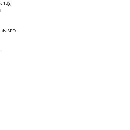
chtig
n
als SPD-
n