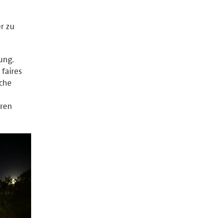
er zu
ung.
 faires
iche
eren